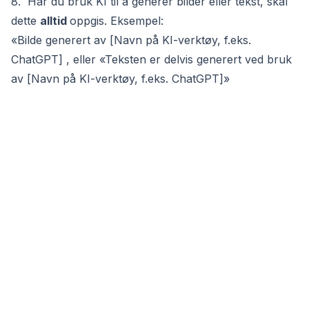
8. Har du bruk KI til å generer bilder eller tekst, skal
dette
alltid
oppgis. Eksempel:
«Bilde generert av [
Navn på KI-verktøy, f.eks.
ChatGPT
] , eller «Teksten er delvis generert ved bruk
av [
Navn på KI-verktøy, f.eks. ChatGPT
]»