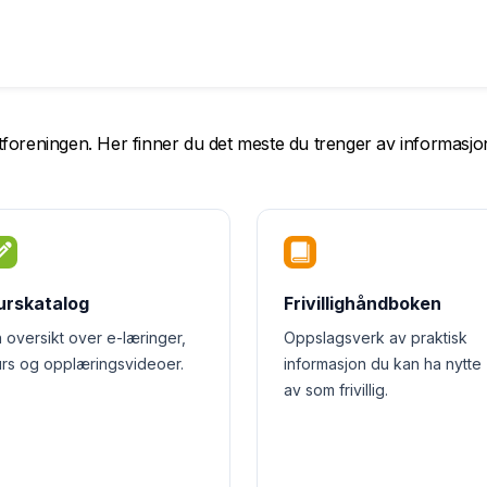
reftforeningen. Her finner du det meste du trenger av informasjon
urskatalog
Frivillighåndboken
 oversikt over e-læringer,
Oppslagsverk av praktisk
urs og opplæringsvideoer.
informasjon du kan ha nytte
av som frivillig.